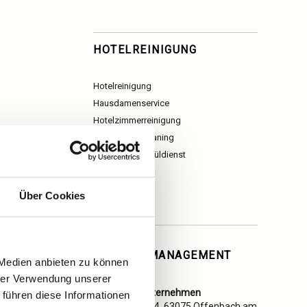
HOTELREINIGUNG
Hotelreinigung
Hausdamenservice
Hotelzimmerreinigung
Public Area Cleaning
Küchenhilfe/Spüldienst
Über Cookies
AKTIV
GEBÄUDEMANAGEMENT
 Medien anbieten zu können
hrer Verwendung unserer
Reinigungsunternehmen
 führen diese Informationen
Bürgeler Str. 24, 63075 Offenbach am