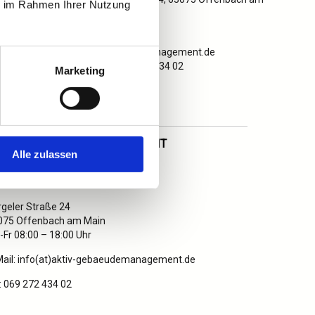
ie im Rahmen Ihrer Nutzung
Main
info(at)aktiv-
gebaeudemanagement.de
Tel.: 069 272 434 02
Marketing
KTIV GEBÄUDEMANAGEMENT
Alle zulassen
r Kamil Demirci
geler Straße 24
075 Offenbach am Main
Fr 08:00 – 18:00 Uhr
Mail: info(at)aktiv-gebaeudemanagement.de
: 069 272 434 02